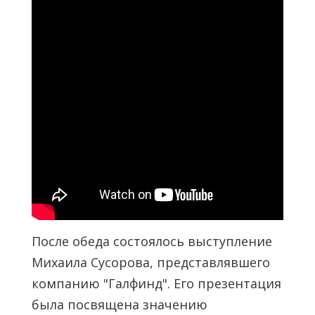
После обеда состоялось выступление
Михаила Сусорова, представлявшего
компанию "Галфинд". Его презентация
была посвящена значению