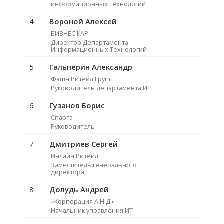
информационных технологий
4
Вороной Алексей
БИЗНЕС КАР
Директор Департамента
Информационных Технологий
5
Гальперин Александр
Фэшн Ритейл Групп
Руководитель департамента ИТ
6
Гузанов Борис
Спарта
Руководитель
7
Дмитриев Сергей
Инлайн Ритейл
Заместитель генерального
директора
8
Долудь Андрей
«Корпорация А.Н.Д.»
Начальник управления ИТ