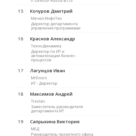
IT Director Russia & CIS
15
Кочуров Дмитрий
Мечел-ИнфоТех
Директор департамента
управления программами
16
Краснов Александр
ТехноДинамика
Директор по ИТ и
автоматизации бизнес-
процессов
17
Лагунцов Иван
MrDoors
ИТ - Директор
18
Максимов Андрей
Treolan
Заместитель руководителя
департамента ИТ
19
Сапрыкина Виктория
МЕД
Руководитель проектного офиса