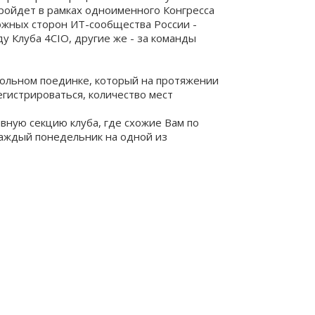
ройдет в рамках одноименного Конгресса
ложных сторон ИТ-сообщества России -
у Клуба 4CIO, другие же - за команды
ольном поединке, который на протяжении
егистрироваться
, количество мест
ивную секцию клуба
, где схожие Вам по
 каждый понедельник на
одной из