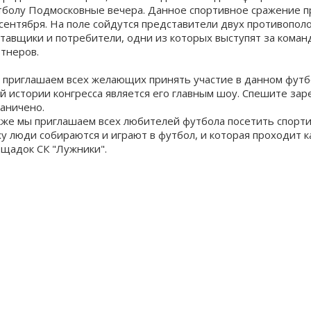
тболу Подмосковные вечера
. Данное спортивное сражение п
 сентября. На поле сойдутся представители двух противопо
тавщики и потребители, одни из которых выступят за команд
ртнеров.
 приглашаем всех желающих принять участие в данном футб
ей истории конгресса является его главным шоу. Спешите
зар
раничено.
кже мы приглашаем всех любителей футбола посетить
спорт
ху люди собираются и играют в футбол, и которая проходит
ощадок СК "Лужники"
.