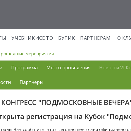
ТЫ
УЧЕБНИК 4CDTO
БУТИК
ПАРТНЕРАМ
О КЛ
Прошедшие мероприятия
и
Программа
Место проведения
Новости VI К
ости
Партнеры
I КОНГРЕСС "ПОДМОСКОВНЫЕ ВЕЧЕРА
ткрыта регистрация на Кубок "Подмо
 рады Вам сообщить, что с сегодняшенго дня официально 