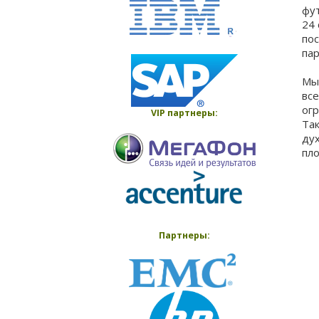
фу
24
пос
па
Мы
вс
ог
VIP партнеры:
Та
ду
пл
Партнеры: