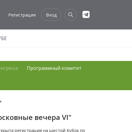
Регистрация
Вход
УБЕ
онгресса
Программный комитет
"
сковные вечера VI"
открыта
регистрация
на шестой
Кубок по