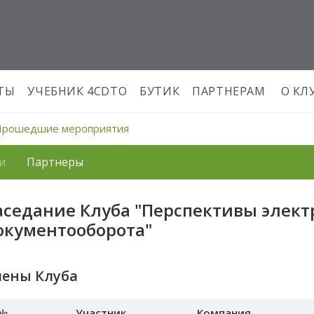
ТЫ
УЧЕБНИК 4CDTO
БУТИК
ПАРТНЕРАМ
О КЛ
Прошедшие мероприятия
и
Партнеры
аседание Клуба "Перспективы элект
окументооборота"
лены Клуба
№
Участник
Компания