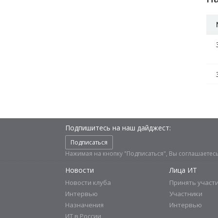
Подпишитесь на наш дайджест:
Подписаться
Нажимая на кнопку "Подписаться", Вы соглашаетес
Новости
Лица ИТ
Новости клуба
Принять участ
Интервью
Участники
Назначения
Интервью
ИТ в России