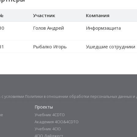
№
Участник
Компания
30
Голов Андрей
Информзащита
31
Рыбалко Игорь
Ушедшие сотрудники
ь с условиями
Политики в отношении обработки персональных данных
и 
Проекты
ие
Учебник 4CDTO
Академия 4CIO&4CDTO
Учебник 4CIO
4CIO Дайджест