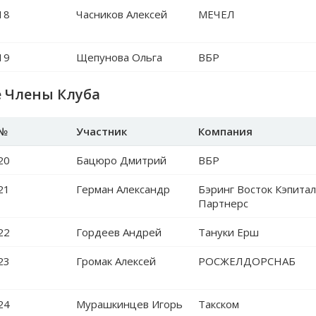
18
Часников Алексей
МЕЧЕЛ
19
Щепунова Ольга
ВБР
е Члены Клуба
№
Участник
Компания
20
Бацюро Дмитрий
ВБР
21
Герман Александр
Бэринг Восток Кэпита
Партнерс
22
Гордеев Андрей
Тануки Ерш
23
Громак Алексей
РОСЖЕЛДОРСНАБ
24
Мурашкинцев Игорь
Такском