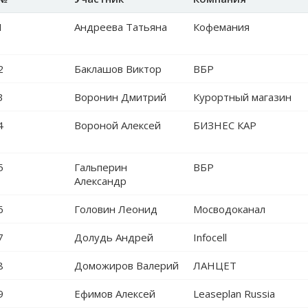
1
Андреева Татьяна
Кофемания
2
Баклашов Виктор
ВБР
3
Воронин Дмитрий
Курортный магазин
4
Вороной Алексей
БИЗНЕС КАР
5
Гальперин
ВБР
Александр
6
Головин Леонид
Мосводоканал
7
Долудь Андрей
Infocell
8
Доможиров Валерий
ЛАНЦЕТ
9
Ефимов Алексей
Leaseplan Russia