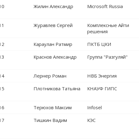
10
Жилин Александр
Microsoft Russia
11
Журавлев Сергей
Комплексные Айти
решения
12
Караулан Ратмир
ПКТБ ЦКИ
13
Краснов Александр
Группа "Разгуляй"
14
Лернер Роман
НВБ Энергия
15
Плотникова Татьяна
КНАУФ ГИПС
16
Терюхов Максим
Infosel
17
Тишкин Вадим
КЭС