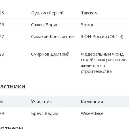
25
Пушкин Сергей
Такском
26
Сажин Борис
Элкод
27
Симакин Константин
Э.ОН Россия (ОКГ-4)
28
Смирнов Дмитрий
Федеральный Фонд
содействия развитию
жилищного
строительства
частники
№
Участник
Компания
29
Бреус Вадим
WiseAdvice
артнеры