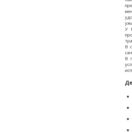
пр
ме
уд
уж
У 
пр
тр
В 
са
В 
ус
ис
Де