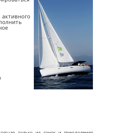
, активного
аполнить
ное
а
тоящая только из гонок и преодоления