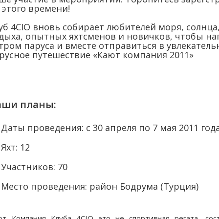
 этого времени!
уб 4CIO вновь собирает любителей моря, солнца
дыха, опытных яхтсменов и новичков, чтобы н
тром паруса и вместе отправиться в увлекатель
русное путешествие «Кают компания 2011»
аши планы:
Даты проведения: с 30 апреля по 7 мая 2011 год
Яхт: 12
Участников: 70
Место проведения: район Бодрума (Турция)
ют Компания Клуба 4CIO это не спортивная регата, сос