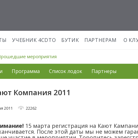
ТЫ
УЧЕБНИК 4CDTO
БУТИК
ПАРТНЕРАМ
О КЛ
Прошедшие мероприятия
и
Программа
Список лодок
Партнеры
ают Компания 2011
ая 2011
22262
имание!
15 марта регистрация на Кают Кампан
канчивается. После этой даты мы не можем гар
ше участие в мероприятии. Торопитесь зарегст