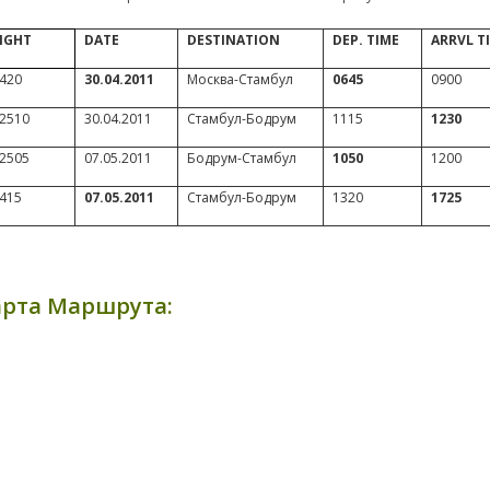
IGHT
DATE
DESTINATION
DEP. TIME
ARRVL T
420
30.04.2011
Москва-Стамбул
0645
0900
2510
30.04.2011
Стамбул-Бодрум
1115
1230
2505
07.05.2011
Бодрум-Стамбул
1050
1200
415
07
.
05.2011
Стамбул-Бодрум
1320
1725
арта Маршрута: