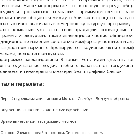
епятствий. Наше мероприятие это в первую очередь обще
неджеры российских компаний, преимущественно за
овольствием общаются между собой как в процессе парусных
инах, активно включаясь в вечернюю культурную программу.
Кают компании уже есть свои традиции: посвящение в
ограммы и экскурсии, также являющиеся частью обширной
адиционно не изменим сочетанию комфорта участников и адр
стандартном варианте бронируются круизные яхты с комф
нузлами, полноценной кухней.
программе запланированы 3 гонки. Есть идеи сделать го
ловно одинаковые лодки, чтобы отказаться от гандикап
пользовать генакеры и спинакеры без штрафных баллов.
тали перелёта:
Перелёт турецкими авиалиниями Москва - Стамбул - Бодрум и обратно
Внутренние стыковки около 1:30 между рейсами
Время вылетов-прилётов указано местное
Основной класс перелёта – эконом. Бизнес – по запросу.