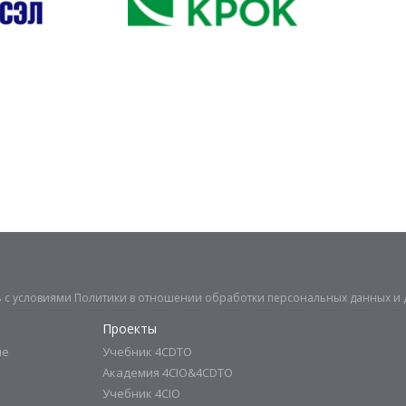
ь с условиями
Политики в отношении обработки персональных данных
и 
Проекты
ие
Учебник 4CDTO
Академия 4CIO&4CDTO
Учебник 4CIO