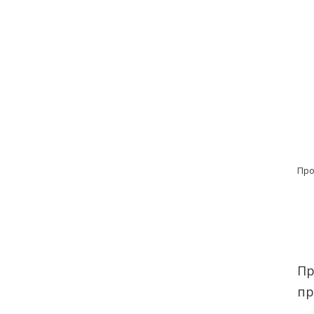
Пр
П
пр