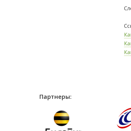
Сл
Сс
Ка
Ка
Ка
Партнеры: