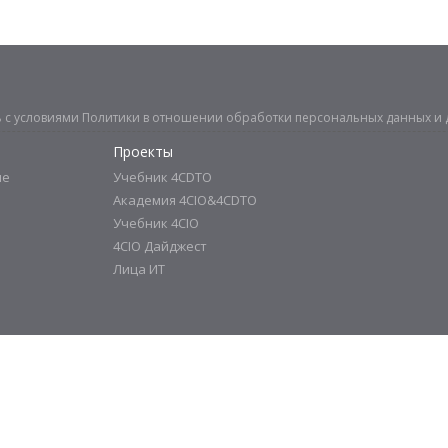
ь с условиями
Политики в отношении обработки персональных данных
и 
Проекты
ие
Учебник 4CDTO
Академия 4CIO&4CDTO
Учебник 4CIO
4CIO Дайджест
Лица ИТ