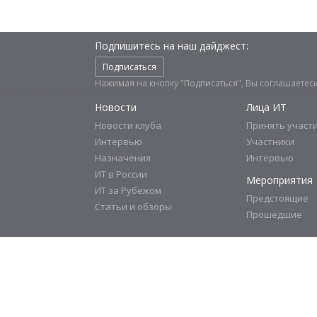
Подпишитесь на наш дайджест:
Подписаться
Нажимая на кнопку "Подписаться", Вы соглашаетес
Новости
Лица ИТ
Новости клуба
Принять участ
Интервью
Участники
Назначения
Интервью
ИТ в России
Мероприятия
ИТ за Рубежом
Предстоящие
Статьи и обзоры
Прошедшие