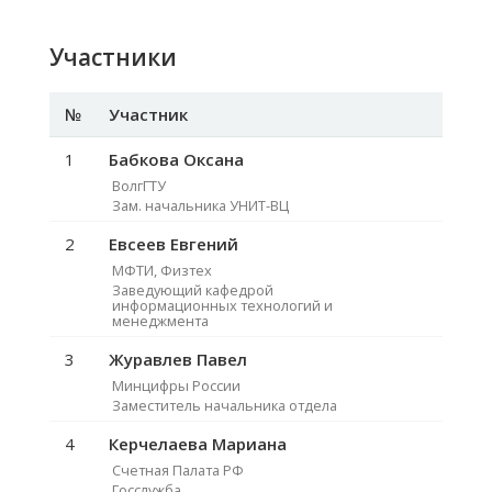
Участники
№
Участник
1
Бабкова Оксана
ВолгГТУ
Зам. начальника УНИТ-ВЦ
2
Евсеев Евгений
МФТИ, Физтех
Заведующий кафедрой
информационных технологий и
менеджмента
3
Журавлев Павел
Минцифры России
Заместитель начальника отдела
4
Керчелаева Мариана
Счетная Палата РФ
Госслужба