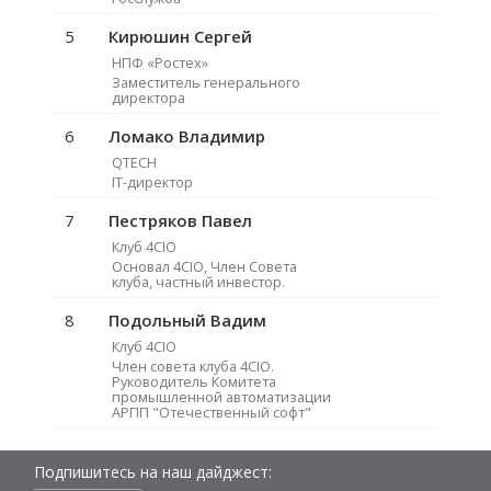
5
Кирюшин Сергей
НПФ «Ростех»
Заместитель генерального
директора
6
Ломако Владимир
QTECH
IT-директор
7
Пестряков Павел
Клуб 4CIO
Основал 4CIO, Член Совета
клуба, частный инвестор.
8
Подольный Вадим
Клуб 4CIO
Член совета клуба 4CIO.
Руководитель Комитета
промышленной автоматизации
АРПП "Отечественный софт"
Подпишитесь на наш дайджест: