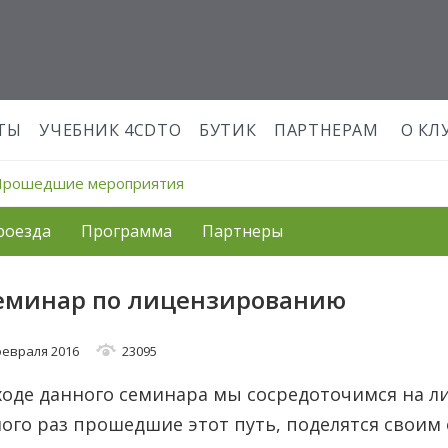
ТЫ
УЧЕБНИК 4CDTO
БУТИК
ПАРТНЕРАМ
О КЛ
Прошедшие мероприятия
роезда
Программа
Партнеры
еминар по лицензированию
февраля 2016
23095
ходе данного семинара мы сосредоточимся на л
ого раз прошедшие этот путь, поделятся своим