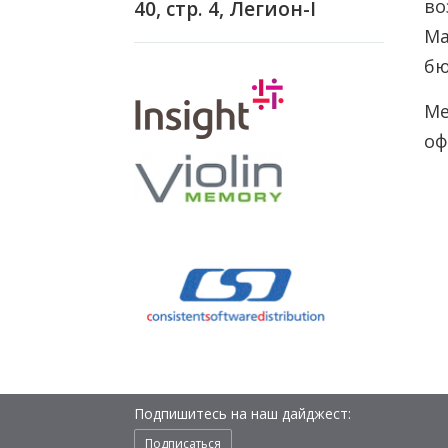
во
40, стр. 4, Легион-I
Ма
бю
Ме
оф
Подпишитесь на наш дайджест:
Подписаться