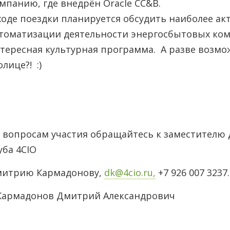
мпанию, где внедрён Oracle CC&B.
ходе поездки планируется обсудить наиболее а
томатизации деятельности энергосбытовых ко
тересная культурная программа. А разве возмо
олице?! :)
 вопросам участия обращайтесь к заместителю
уба 4CIO
итрию Кармадонову,
dk@4cio.ru,
+7 926 007 3237.