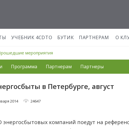
ТЫ
УЧЕБНИК 4CDTO
БУТИК
ПАРТНЕРАМ
О КЛ
Прошедшие мероприятия
и
Программа
Партнерам
Партнеры
нергосбыты в Петербурге, август
нваря 2014
24647
O энергосбытовых компаний поедут на референ