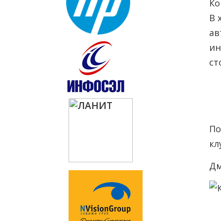
Ко
В 
ав
ин
ст
По
кл
Дм