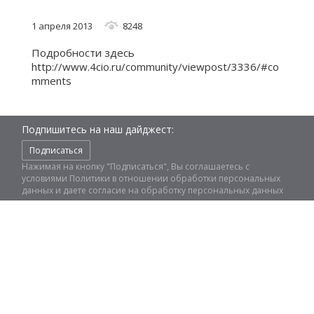
1 апреля 2013
8248
Подробности здесь
http://www.4cio.ru/community/viewpost/3336/#co
mments
Подпишитесь на наш дайджест:
Подписаться
Нажимая на кнопку "Подписаться", Вы соглашаетесь с
условиями
Политики в отношении обработки персональных
данных
и даете
согласие на обработку персональных данных