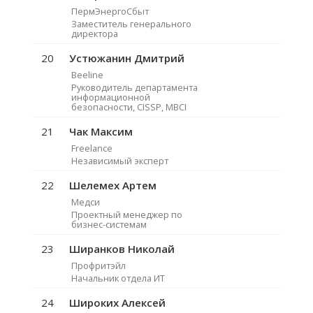
ПермЭнергоСбыт
Заместитель генерального
директора
20
Устюжанин Дмитрий
Beeline
Руководитель департамента
информационной
безопасности, CISSP, MBCI
21
Чак Максим
Freelance
Независимый эксперт
22
Шелемех Артем
Медси
Проектный менеджер по
бизнес-системам
23
Ширанков Николай
Профритэйл
Начальник отдела ИТ
24
Широких Алексей