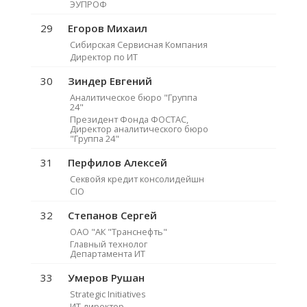
ЭУПРОФ
29
Егоров Михаил
Сибирская Сервисная Компания
Директор по ИТ
30
Зиндер Евгений
Аналитическое бюро "Группа
24"
Президент Фонда ФОСТАС,
Директор аналитического бюро
"Группа 24"
31
Перфилов Алексей
Секвойя кредит консолидейшн
CIO
32
Степанов Сергей
ОАО "АК "Транснефть"
Главный технолог
Департамента ИТ
33
Умеров Рушан
Strategic Initiatives
ИТ директор