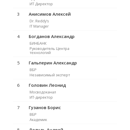
ИТ Директор
3
Анисимов Алексей
Dr. Reddy’s
IT Manager
4
Богданов Александр
БИНБАНК
Руководитель Центра
технологий
5
Гальперин Александр
ВБР
Независимый эксперт
6
Головин Леонид
Мосводоканал
ИТ-директор
7
Гузанов Борис
ВБР
Академик
8
Долудь Андрей