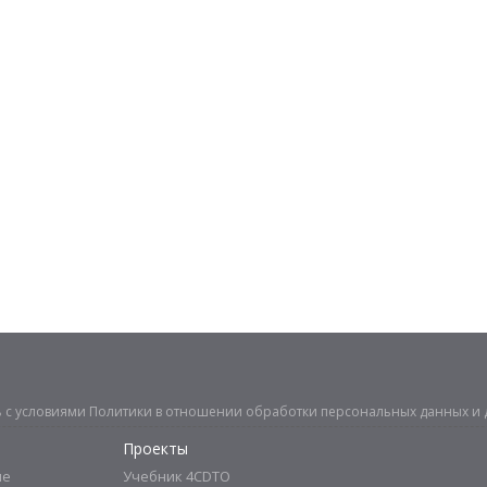
ь с условиями
Политики в отношении обработки персональных данных
и 
Проекты
ие
Учебник 4CDTO