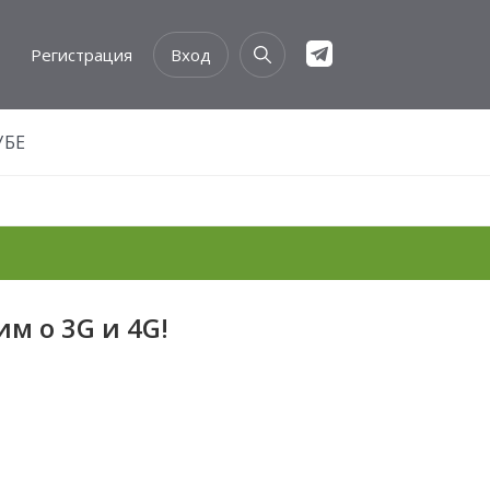
Регистрация
Вход
УБЕ
м о 3G и 4G!