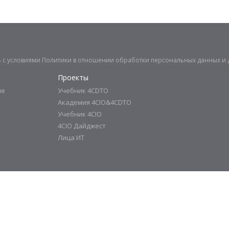
ь с условиями
Политики в отношении обработки персональных данных
и 
Проекты
ие
Учебник 4CDTO
Академия 4CIO&4CDTO
Учебник 4CIO
4CIO Дайджест
Лица ИТ