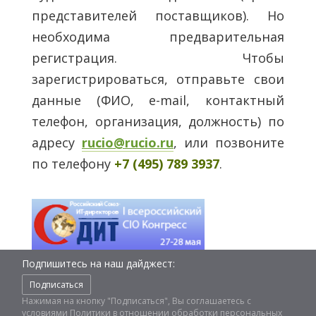
представителей поставщиков). Но
необходима предварительная
регистрация.
Чтобы
зарегистрироваться, отправьте свои
данные (ФИО, e-mail, контактный
телефон, организация, должность) по
адресу
rucio
@
rucio
.
ru
, или позвоните
по телефону
+7 (495) 789 3937
.
Подпишитесь на наш дайджест:
Подписаться
Нажимая на кнопку "Подписаться", Вы соглашаетесь с
условиями
Политики в отношении обработки персональных