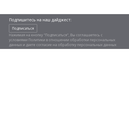
Подпишитесь на наш дайджест:
Подписаться
Нажимая на кнопку "Подписаться", Вы соглашаетесь с
условиями
Политики в отношении обработки персональных
данных
и даете
согласие на обработку персональных данных