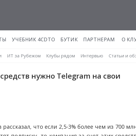
ТЫ
УЧЕБНИК 4CDTO
БУТИК
ПАРТНЕРАМ
О КЛ
и
ИТ за Рубежом
Клубы рядом
Интервью
Статьи и о
 средств нужно Telegram на свои
рассказал, что если 2,5-3% более чем из 700 мл
ят подписку, то компания за счет этих средст