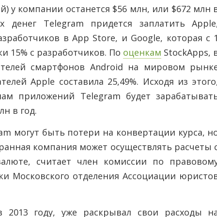
) у компании останется $56 млн, или $672 млн 
х денег Telegram придется заплатить Apple
зработчиков в App Store, и Google, которая с 
ки 15% с разработчиков. По
оценкам
StockApps, 
ателей смартфонов Android на мировом рынк
ателей Apple составила 25,49%. Исходя из этого
нам приложений Telegram будет зарабатыват
лн в год.
ram могут быть потери на конвертации курса, н
транная компания может осуществлять расчеты 
валюте, считает член комиссии по правовом
и Московского отделения Ассоциации юристо
в 2013 году, уже раскрывал свои расходы н