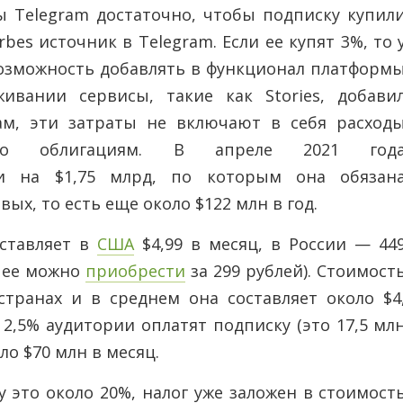
ы Telegram достаточно, чтобы подписку купил
rbes источник в Telegram. Если ее купят 3%, то 
озможность добавлять в функционал платформ
ивании сервисы, такие как Stories, добави
вам, эти затраты не включают в себя расход
о облигациям. В апреле 2021 год
 на $1,75 млрд, по которым она обязан
ых, то есть еще около $122 млн в год.
ставляет в
США
$4,99 в месяц, в России — 44
а ее можно
приобрести
за 299 рублей). Стоимост
странах и в среднем она составляет около $4
и 2,5% аудитории оплатят подписку (это 17,5 мл
оло $70 млн в месяц.
 это около 20%, налог уже заложен в стоимост