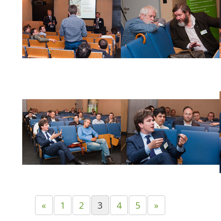
«
1
2
3
4
5
»